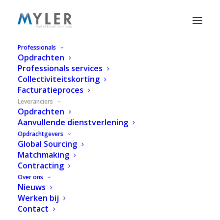
Professionals
Opdrachten
Services voor Leveranciers
Professionals services
Collectiviteitskorting
Facturatieproces
Leveranciers
Opdrachten
Aanvullende dienstverlening
Opdrachten
Opdrachtgevers
Global Sourcing
Matchmaking
Iedere dag staan we voor de uitdaging om de
Contracting
beste IT-professionals te matchen met
Over ons
Nieuws
opdrachten. Dit doen wij vaak samen met
Werken bij
partners en leveranciers. We matchen daarbij niet
Contact
alleen op expertise, maar ook op persoonlijkheid,