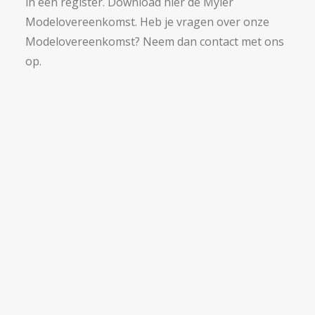
in een register. Download hier de Myler
Modelovereenkomst. Heb je vragen over onze
Modelovereenkomst? Neem dan contact met ons
op.
Lees meer over wet DBA
GLOBAL SOURCING
Schaarse IT-expertises binnen