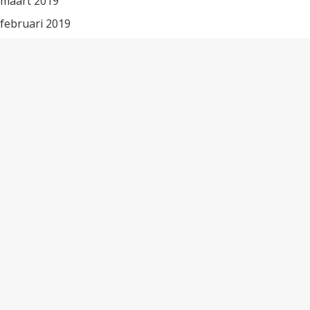
maart 2019
februari 2019
januari 2019
december 2018
november 2018
oktober 2018
september 2018
augustus 2018
juli 2018
juni 2018
mei 2018
april 2018
maart 2018
februari 2018